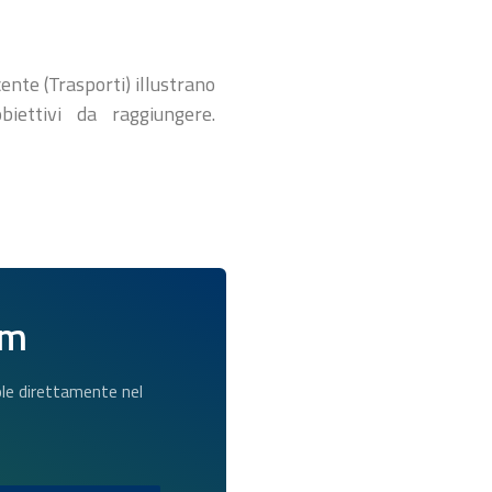
ente (Trasporti) illustrano
iettivi da raggiungere.
am
dole direttamente nel