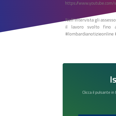
https://www.youtube.com
Nell’intervista gli assess
il lavoro svolto fino 
#lombardianotizieonline 
I
Clicca il pulsante i