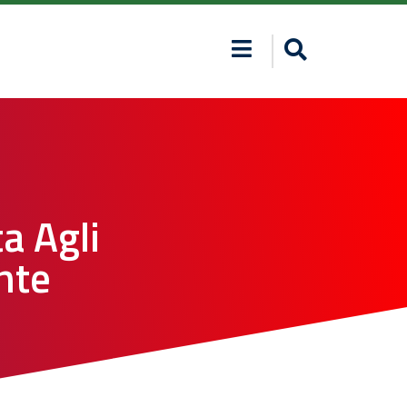
a Agli
nte