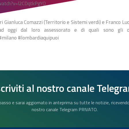
/watch?v=l2CDqtkPgYQ
ori Gianluca Comazzi (Territorio e Sistemi verdi) e Franco Luc
ad oggi dal loro assessorato e di quali sono gli ob
#milano #lombardiaquipuoi
scriviti al nostro canale Telegr
n basso e sarai aggiornato in anteprima su tutte le notizie, riceven
nostro canale Telegram PRIVATO.