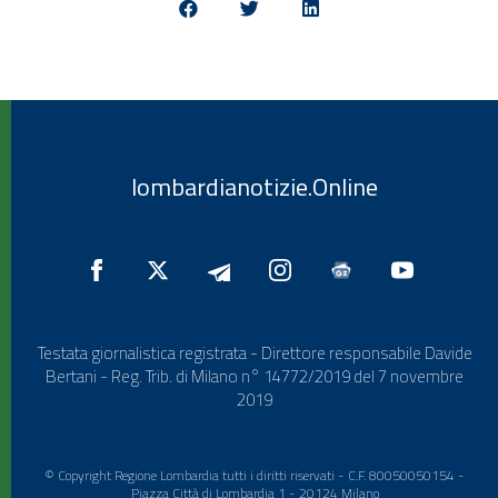
lombardianotizie.Online
Testata giornalistica registrata - Direttore responsabile Davide
Bertani - Reg. Trib. di Milano n° 14772/2019 del 7 novembre
2019
© Copyright Regione Lombardia tutti i diritti riservati - C.F. 80050050154 -
Piazza Città di Lombardia 1 - 20124 Milano