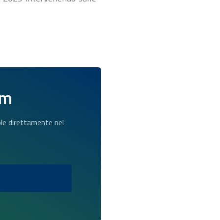
am
dole direttamente nel