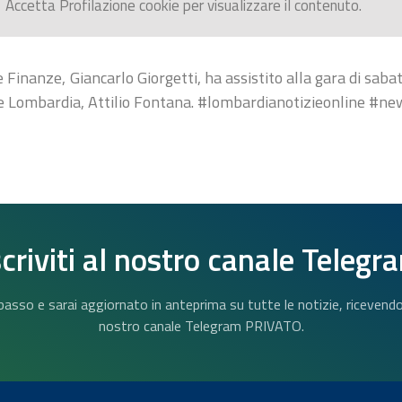
Accetta
Profilazione
cookie per visualizzare il contenuto.
e Finanze, Giancarlo Giorgetti, ha assistito alla gara di sab
ne Lombardia, Attilio Fontana. #lombardianotizieonline #ne
scriviti al nostro canale Telegr
n basso e sarai aggiornato in anteprima su tutte le notizie, riceven
nostro canale Telegram PRIVATO.