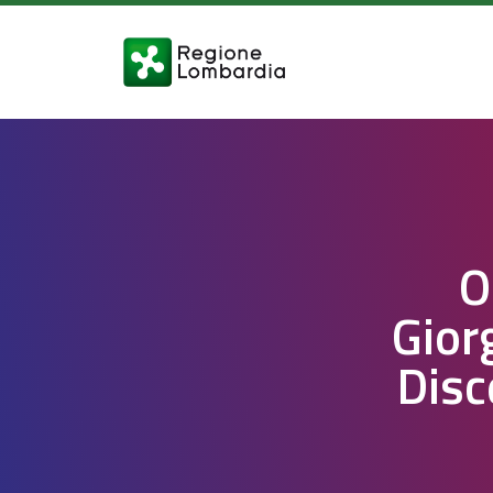
O
Gior
Disc