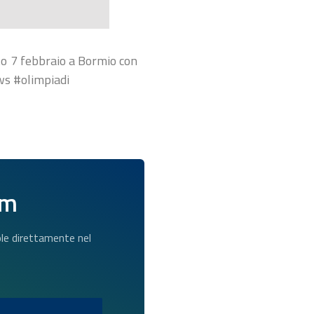
ato 7 febbraio a Bormio con
ws #olimpiadi
am
dole direttamente nel