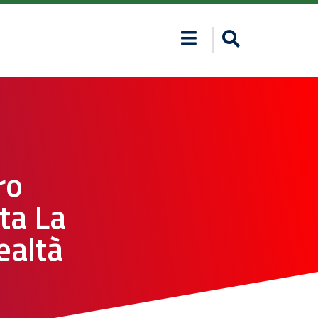
ro
ta La
ealtà