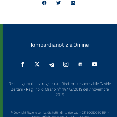
lombardianotizie.Online
Testata giornalistica registrata - Direttore responsabile Davide
Bertani - Reg. Trib. di Milano n° 14772/2019 del 7 novembre
2019
© Copyright Regione Lombardia tutti i diritti riservati - C.F. 80050050154 -
Piazza Città di Lombardia 1 - 20124 Milano