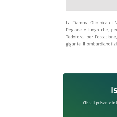
La Fiamma Olimpica di Mi
Regione e luogo che, per
Tedofora, per l’occasione
gigante. #lombardianotiz
I
Clicca il pulsante i