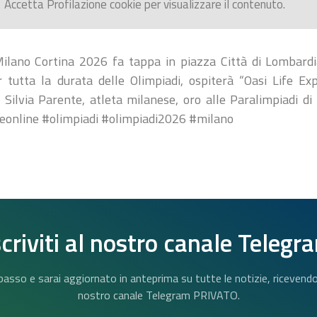
Accetta
Profilazione
cookie per visualizzare il contenuto.
lano Cortina 2026 fa tappa in piazza Città di Lombardi
 tutta la durata delle Olimpiadi, ospiterà “Oasi Life Ex
, Silvia Parente, atleta milanese, oro alle Paralimpiadi d
ieonline #olimpiadi #olimpiadi2026 #milano
scriviti al nostro canale Telegr
n basso e sarai aggiornato in anteprima su tutte le notizie, riceven
nostro canale Telegram PRIVATO.