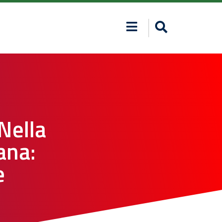
Nella
ana:
e