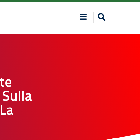
te
 Sulla
 La