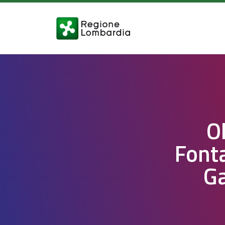
O
Fonta
Ga