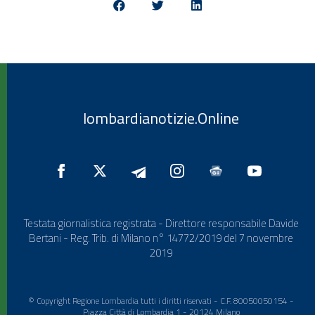
lombardianotizie.Online
Testata giornalistica registrata - Direttore responsabile Davide
Bertani - Reg. Trib. di Milano n° 14772/2019 del 7 novembre
2019
© Copyright Regione Lombardia tutti i diritti riservati - C.F. 80050050154 -
Piazza Città di Lombardia 1 - 20124 Milano