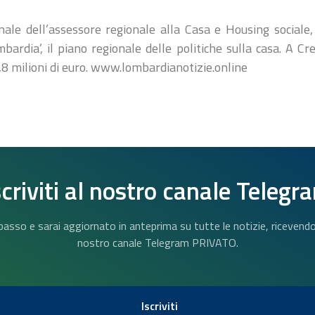
onale dell’assessore regionale alla Casa e Housing sociale,
bardia’, il piano regionale delle politiche sulla casa. A C
,8 milioni di euro. www.lombardianotizie.online
scriviti al nostro canale Telegr
n basso e sarai aggiornato in anteprima su tutte le notizie, riceven
nostro canale Telegram PRIVATO.
Iscriviti