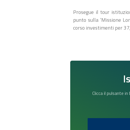
Prosegue il tour istituzi
punto sulla ‘Missione Lom
corso investimenti per 37
I
Clicca il pulsante i