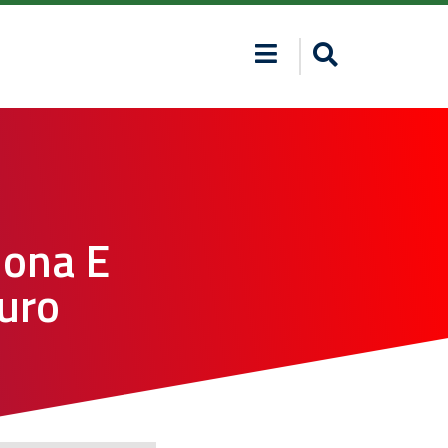
mona E
Euro