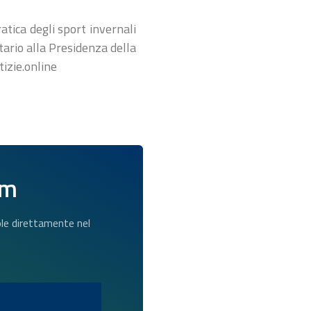
atica degli sport invernali
tario alla Presidenza della
izie.online
am
dole direttamente nel