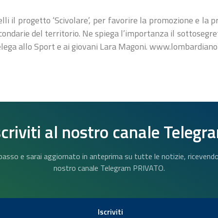
li il progetto ‘Scivolare’, per favorire la promozione e la pr
condarie del territorio. Ne spiega l’importanza il sottosegre
ega allo Sport e ai giovani Lara Magoni. www.lombardianot
scriviti al nostro canale Telegr
n basso e sarai aggiornato in anteprima su tutte le notizie, riceven
nostro canale Telegram PRIVATO.
Iscriviti