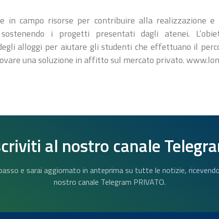
in campo risorse per contribuire alla realizzazione e al
, sostenendo i progetti presentati dagli atenei. L’obi
 degli alloggi per aiutare gli studenti che effettuano il pe
trovare una soluzione in affitto sul mercato privato. www.lo
scriviti al nostro canale Telegr
n basso e sarai aggiornato in anteprima su tutte le notizie, riceven
nostro canale Telegram PRIVATO.