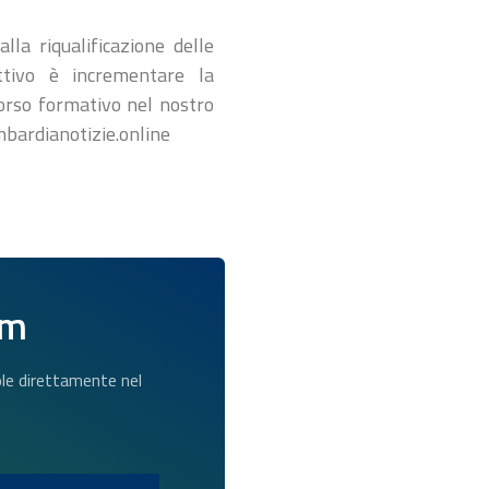
la riqualificazione delle
ettivo è incrementare la
rcorso formativo nel nostro
mbardianotizie.online
am
dole direttamente nel