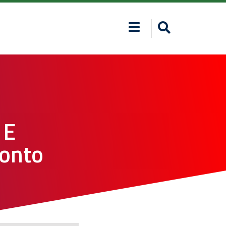
 E
ronto