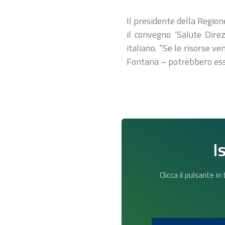
Il presidente della Regione
il convegno ‘Salute Dire
italiano. “Se le risorse ve
Fontana – potrebbero esse
I
Clicca il pulsante i