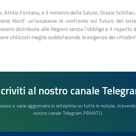
, Attilio Fontana, e il ministro della Salute, Orazio Schilla
zione Nord’: un’occasione di confronto sul futuro del sis
nissero distribuite alle Regioni senza l’obbligo e il rispetto d
re utilizzati meglio soddisfacendo le esigenze dei cittadini
scriviti al nostro canale Telegr
n basso e sarai aggiornato in anteprima su tutte le notizie, riceven
nostro canale Telegram PRIVATO.