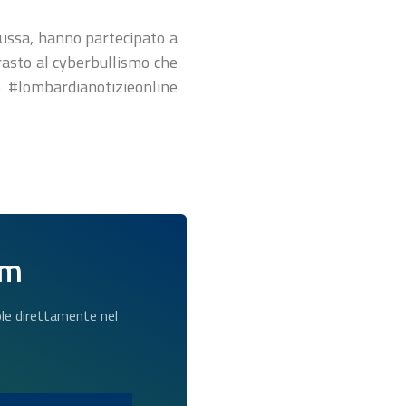
Russa, hanno partecipato a
trasto al cyberbullismo che
e #lombardianotizieonline
am
dole direttamente nel