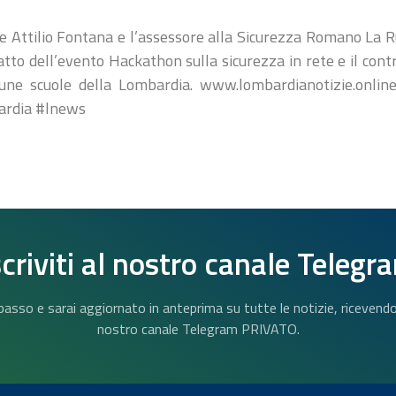
ne Attilio Fontana e l’assessore alla Sicurezza Romano La 
 atto dell’evento Hackathon sulla sicurezza in rete e il con
cune scuole della Lombardia. www.lombardianotizie.onlin
ardia #lnews
scriviti al nostro canale Telegr
n basso e sarai aggiornato in anteprima su tutte le notizie, riceven
nostro canale Telegram PRIVATO.