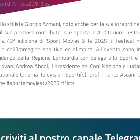
/watch?v=tlas2WkRSyg
llo stilista Giorgio Armani, noto anche per la sua straordina
il suo prezioso contributo, si è aperta in Auditorium Testo
la 43ª edizione di ‘Sport Movies & tv 2025’, il festival 
a e dell’immagine sportiva ed olimpica. All’evento sono inte
sidenza della Regione Lombardia con delega allo Sport e gi
Giovani Andrea Abodi, il presidente del Coni Nazionale Lucian
tionale Cinema Television Sportifs), prof. Franco Ascani, 
ine #sportemoviestv2025 #ficts
scriviti al nostro canale Telegr