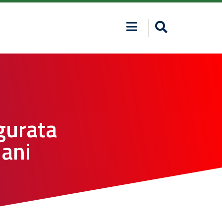
gurata
mani