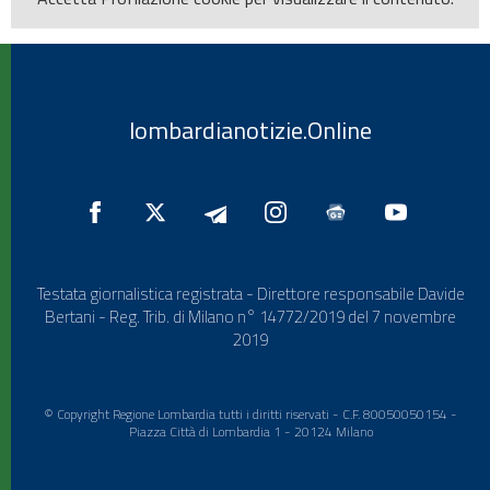
lombardianotizie.Online
Testata giornalistica registrata - Direttore responsabile Davide
Bertani - Reg. Trib. di Milano n° 14772/2019 del 7 novembre
2019
© Copyright Regione Lombardia tutti i diritti riservati - C.F. 80050050154 -
Piazza Città di Lombardia 1 - 20124 Milano