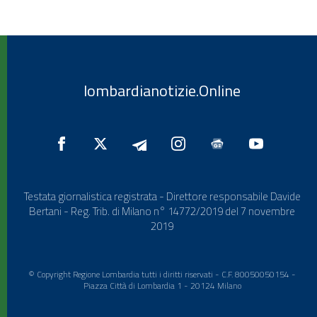
lombardianotizie.Online
Testata giornalistica registrata - Direttore responsabile Davide
Bertani - Reg. Trib. di Milano n° 14772/2019 del 7 novembre
2019
© Copyright Regione Lombardia tutti i diritti riservati - C.F. 80050050154 -
Piazza Città di Lombardia 1 - 20124 Milano