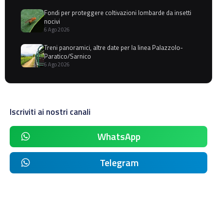
Fondi per proteggere coltivazioni lombarde da insetti
nocivi
6 Ago 2026
Treni panoramici, altre date per la linea Palazzolo-
Paratico/Sarnico
6 Ago 2026
Iscriviti ai nostri canali
WhatsApp
Telegram