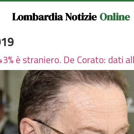
Lombardia Notizie
Online
019
43% è straniero. De Corato: dati a