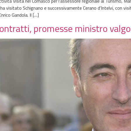
attività Visita nel Comasco per l’assessore regionale al Turismo, M
re ha visitato Schignano e successivamente Cerano d’Intelvi, con vi
nrico Gandola. Il […]
contratti, promesse ministro valg