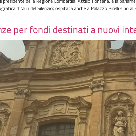
a, il presidente della Regione Lombardia, Attilio Fontana, e la parla
rafica ‘I Muri del Silenzio’, ospitata anche a Palazzo Pirelli sino a
ze per fondi destinati a nuovi int