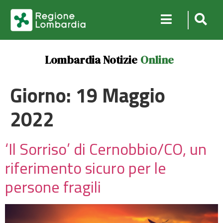
Lombardia Notizie
Online
Giorno:
19 Maggio
2022
‘Il Sorriso’ di Cernobbio/CO, un
riferimento sicuro per le
persone fragili