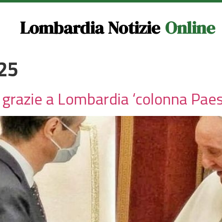
Lombardia Notizie
Online
025
 grazie a Lombardia ‘colonna Paes