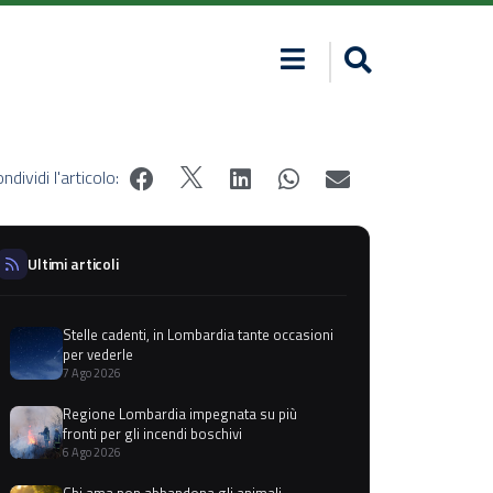
ndividi l'articolo:
Ultimi articoli
Stelle cadenti, in Lombardia tante occasioni
per vederle
7 Ago 2026
Regione Lombardia impegnata su più
fronti per gli incendi boschivi
6 Ago 2026
Chi ama non abbandona gli animali,