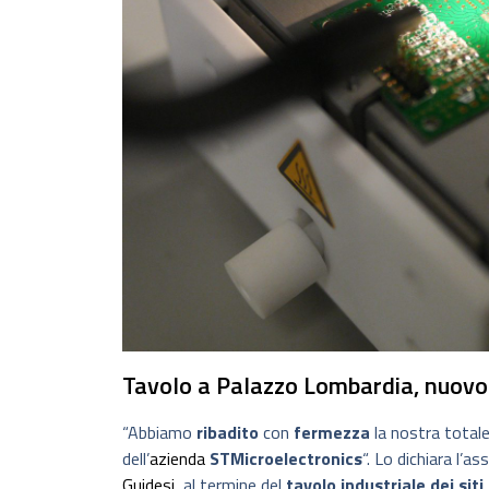
Tavolo a Palazzo Lombardia, nuovo
“Abbiamo
ribadito
con
fermezza
la nostra totale
dell’
azienda
STMicroelectronics
“. Lo dichiara l’
Guidesi,
al termine del
tavolo industriale dei sit