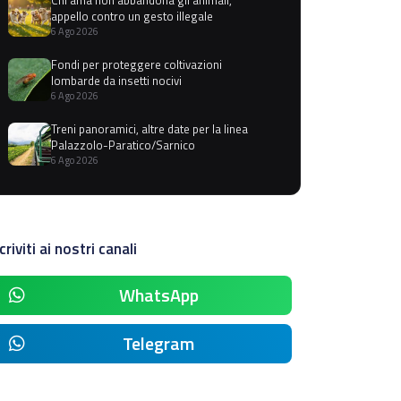
appello contro un gesto illegale
6 Ago 2026
Fondi per proteggere coltivazioni
lombarde da insetti nocivi
6 Ago 2026
Treni panoramici, altre date per la linea
Palazzolo-Paratico/Sarnico
6 Ago 2026
criviti ai nostri canali
WhatsApp
Telegram