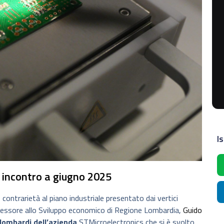
Is
 incontro a giugno 2025
 contrarietà al piano industriale presentato dai vertici
assessore allo Sviluppo economico di Regione Lombardia,
Guido
i lombardi dell’azienda
STMicroelectronics che si è svolto