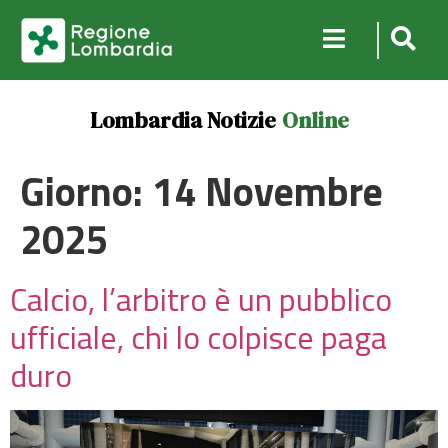
Lombardia Notizie
Online
Giorno:
14 Novembre
2025
Calcio, l’arbitro è un pubblico
ufficiale, chi lo colpisce paga
duro