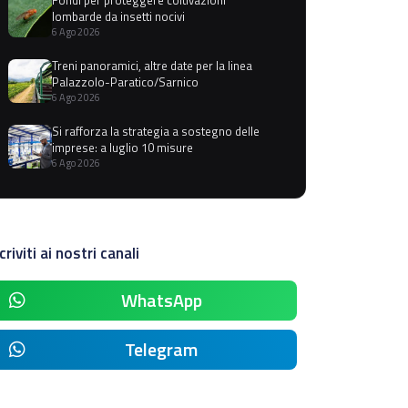
lombarde da insetti nocivi
6 Ago 2026
Treni panoramici, altre date per la linea
Palazzolo-Paratico/Sarnico
6 Ago 2026
Si rafforza la strategia a sostegno delle
imprese: a luglio 10 misure
6 Ago 2026
criviti ai nostri canali
WhatsApp
Telegram