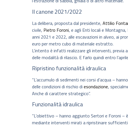
l’estrazione di sabbia, ghiaia o di altro materiale.
Il canone 2021/2022
La delibera, proposta dal presidente,
Attilio Font
civile,
Pietro Foroni
, e agli Enti locali e Montagna,
anni 2021 e 2022, alle escavazioni in alveo, ai pron
euro per metro cubo di materiale estratto.
L’intento è infatti realizzare gli interventi, previ
delle modalità di rilascio. E farlo quindi entro l’apr
Ripristino funzionalità idraulica
“L’accumulo di sedimenti nei corsi d’acqua – hanno
delle condizioni di rischio di
esondazione
, specialm
Anche di carattere strategico”.
Funzionalità idraulica
“L’obiettivo – hanno aggiunto Sertori e Foroni – è in
mediante interventi mirati a ripristinare sufficient