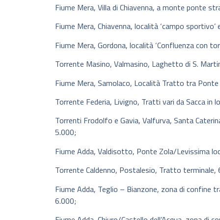
Fiume Mera, Villa di Chiavenna, a monte ponte str
Fiume Mera, Chiavenna, località ‘campo sportivo’ 
Fiume Mera, Gordona, località ‘Confluenza con tor
Torrente Masino, Valmasino, Laghetto di S. Marti
Fiume Mera, Samolaco, Località Tratto tra Ponte d
Torrente Federia, Livigno, Tratti vari da Sacca in l
Torrenti Frodolfo e Gavia, Valfurva, Santa Caterin
5.000;
Fiume Adda, Valdisotto, Ponte Zola/Levissima loc.
Torrente Caldenno, Postalesio, Tratto terminale, 
Fiume Adda, Teglio – Bianzone, zona di confine tr
6.000;
Fiume Adda, Chiuro/Castello dell’Acqua, zona di co