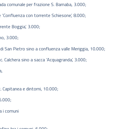
ada comunale per frazione S. Barnaba, 3.000;
e ‘Confluenza con torrente Schiesone’, 8.000;
rente Boggia’, 3.000;
no, 3.000;
i San Pietro sino a confluenza valle Meriggia, 10.000;
oc. Calchera sino a sacca ‘Acquagranda’, 3.000;
a,
 Capitanea e dintorni, 10.000;
6.000;
a i comuni
nfine tra i comuni, 6.000;