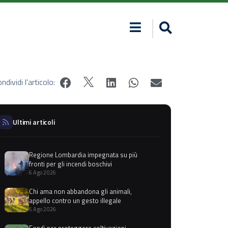
ndividi l'articolo:
Ultimi articoli
Regione Lombardia impegnata su più
fronti per gli incendi boschivi
6 Ago 2026
Chi ama non abbandona gli animali,
appello contro un gesto illegale
6 Ago 2026
Fondi per proteggere coltivazioni