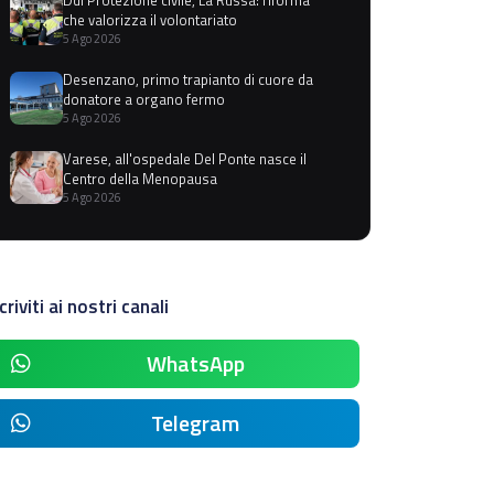
che valorizza il volontariato
5 Ago 2026
Desenzano, primo trapianto di cuore da
donatore a organo fermo
5 Ago 2026
Varese, all'ospedale Del Ponte nasce il
Centro della Menopausa
5 Ago 2026
criviti ai nostri canali
WhatsApp
Telegram