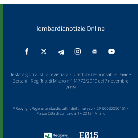
lombardianotizie.Online
Testata giornalistica registrata - Direttore responsabile Davide
Bertani - Reg. Trib. di Milano n° 14772/2019 del 7 novembre
2019
© Copyright Regione Lombardia tutti i diritti riservati - C.F. 80050050154 -
Piazza Città di Lombardia 1 - 20124 Milano