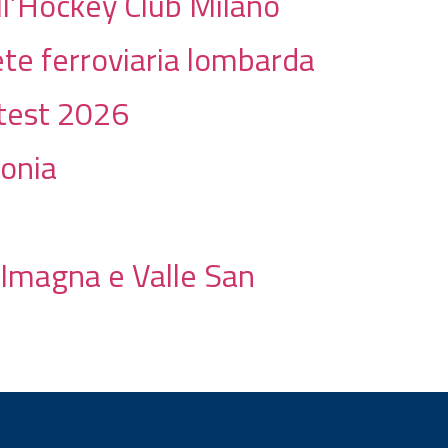
ell’Hockey Club Milano
rete ferroviaria lombarda
 test 2026
gonia
e Imagna e Valle San