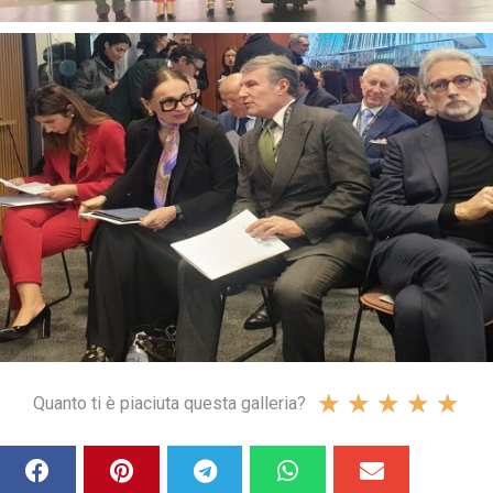
★
★
★
★
★
Quanto ti è piaciuta questa galleria?