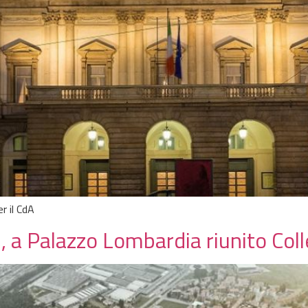
r il CdA
 a Palazzo Lombardia riunito Colle