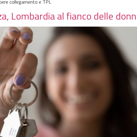
opere collegamento e TPL
za, Lombardia al fianco delle don