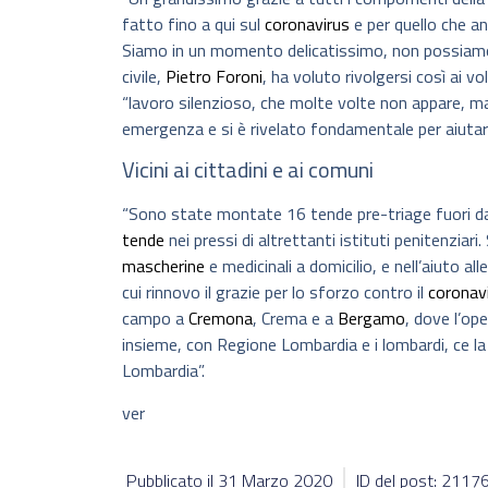
fatto fino a qui sul
coronavirus
e per quello che an
Siamo in un momento delicatissimo, non possiamo m
civile,
Pietro Foroni
, ha voluto rivolgersi così ai vo
“lavoro silenzioso, che molte volte non appare, 
emergenza e si è rivelato fondamentale per aiutar
Vicini ai cittadini e ai comuni
“Sono state montate 16 tende pre-triage fuori da 
tende
nei pressi di altrettanti istituti penitenziari
mascherine
e medicinali a domicilio, e nell’aiuto a
cui rinnovo il grazie per lo sforzo contro il
coronav
campo a
Cremona
, Crema e a
Bergamo
, dove l’op
insieme, con Regione Lombardia e i lombardi, ce la 
Lombardia”.
ver
Pubblicato il
31 Marzo 2020
ID del post: 2117