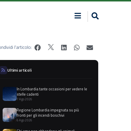
ndividi l'articolo:
Ultimi articoli
In Lombardia tante occasioni per vedere le
stelle cadenti
7 Ago 2026
Regione Lombardia impegnata su più
fronti per gli incendi boschivi
6 Ago 2026
Chi ama non abbandona gli animali,