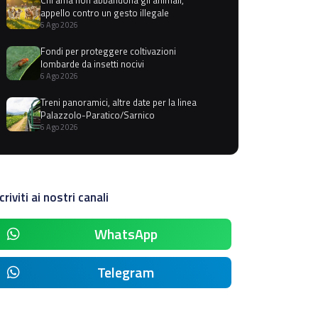
appello contro un gesto illegale
6 Ago 2026
Fondi per proteggere coltivazioni
lombarde da insetti nocivi
6 Ago 2026
Treni panoramici, altre date per la linea
Palazzolo-Paratico/Sarnico
6 Ago 2026
criviti ai nostri canali
WhatsApp
Telegram