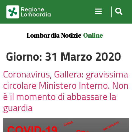
Lombardia Notizie
Online
Giorno:
31 Marzo 2020
Coronavirus, Gallera: gravissima
circolare Ministero Interno. Non
è il momento di abbassare la
guardia