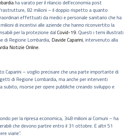
bardia
ha varato per il rilancio dell’economia post
nfrastrutture, 82 milioni – il doppio rispetto a quanto
aordinari effettuati da medici e personale sanitario che ha
ilioni di incentivi alle aziende che hanno riconvertito la
nsabili per la protezione dal
Covid-19
. Questi i temi illustrati
one di Regione Lombardia,
Davide Caparini
, intervenuto alla
dia Notizie Online
.
o Caparini – voglio precisare che una parte importante di
ogetti di Regione Lombardia, ma anche per interventi
da subito, risorse per opere pubbliche creando sviluppo e
l fondo per la ripresa economica, 348 milioni ai Comuni – ha
rabili che devono partire entro il 31 ottobre. E altri 51
re viarie”.