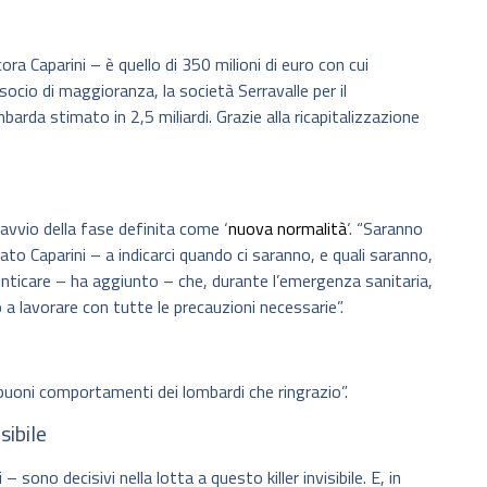
a Caparini – è quello di 350 milioni di euro con cui
cio di maggioranza, la società Serravalle per il
a stimato in 2,5 miliardi. Grazie alla ricapitalizzazione
’avvio della fase definita come ‘
nuova normalità
‘. “Saranno
eato Caparini – a indicarci quando ci saranno, e quali saranno,
imenticare – ha aggiunto – che, durante l’emergenza sanitaria,
a lavorare con tutte le precauzioni necessarie”.
buoni comportamenti dei lombardi che ringrazio”.
isibile
 sono decisivi nella lotta a questo killer invisibile. E, in