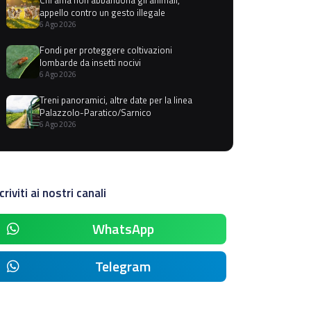
appello contro un gesto illegale
6 Ago 2026
Fondi per proteggere coltivazioni
lombarde da insetti nocivi
6 Ago 2026
Treni panoramici, altre date per la linea
Palazzolo-Paratico/Sarnico
6 Ago 2026
criviti ai nostri canali
WhatsApp
Telegram