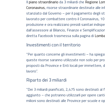
Il
piano straordinario
da 3 miliardi che
Regione Lom
Coronavirus
, risorse straordinarie destinate alle i
stanziato dal Governo – per il pagamento degli str
lavorato per combattere contro il Coronavirus, 10 m
produzione e ora realizzano presidi sanitari indispe
dall’assessore al Bilancio, Finanze e Semplificazi
diretta Facebook trasmessa sulla pagina di
Lombar
Investimenti con il territorio
“Per quanto concerne gli investimenti – ha spiegat
queste risorse saranno utilizzate non solo per pr
proposti da Province e Enti locali per immettere, 
lavoro”.
Riparto dei 3 miliardi
“Dei 3 miliardi pianificati, 2,475 sono destinati a
aggiunto – che potranno utilizzarli per opere cantie
milioni sono destinati alle Province per scuole e ope