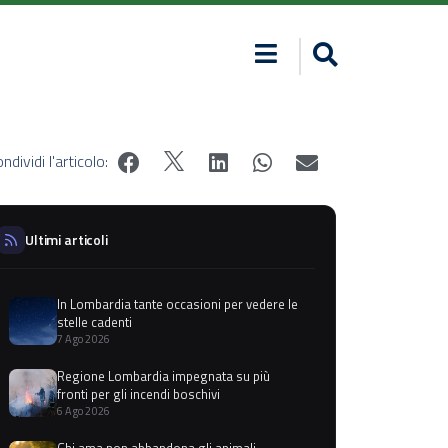
ndividi l'articolo:
Ultimi articoli
In Lombardia tante occasioni per vedere le
stelle cadenti
7 Ago 2026
Regione Lombardia impegnata su più
fronti per gli incendi boschivi
6 Ago 2026
Chi ama non abbandona gli animali,