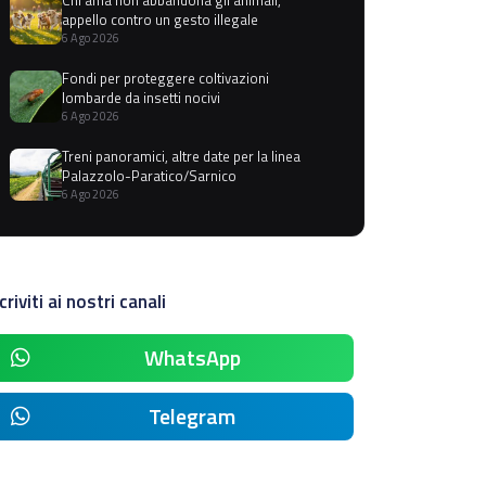
appello contro un gesto illegale
6 Ago 2026
Fondi per proteggere coltivazioni
lombarde da insetti nocivi
6 Ago 2026
Treni panoramici, altre date per la linea
Palazzolo-Paratico/Sarnico
6 Ago 2026
criviti ai nostri canali
WhatsApp
Telegram