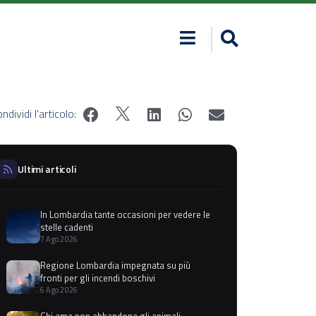
ndividi l'articolo:
Ultimi articoli
In Lombardia tante occasioni per vedere le
stelle cadenti
7 Ago 2026
Regione Lombardia impegnata su più
fronti per gli incendi boschivi
6 Ago 2026
Chi ama non abbandona gli animali,