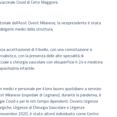
 vaccinale Covid di Cerro Maggiore.
oriale dell’Asst Ovest Milanese, la vicepresidente è stata
dirigenti medici della struttura.
a accettazione) di II livello, con una connotazione a
alistico, con la presenza delle alte specialità di
cciale e chirurgia vascolare con elisuperficie h 24 e medicina
sichiatria infantile.
 medici e personale per il loro lavoro quotidiano a servizio
est Milanese (ospedale di Legnano), durante la pandemia, è
ogie Covid e per le reti tempo dipendenti. Ovvero Urgenze
urgiche, Urgenze di Chirurgia Vascolare e Urgenze
6 novembre 2020, è stato altresì individuato come Centro