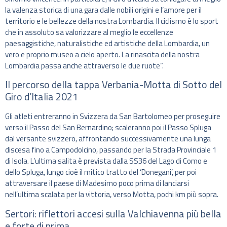
la valenza storica di una gara dalle nobili origini e l’amore per il
territorio e le bellezze della nostra Lombardia. Il ciclismo è lo sport
che in assoluto sa valorizzare al meglio le eccellenze
paesaggistiche, naturalistiche ed artistiche della Lombardia, un
vero e proprio museo a cielo aperto. La rinascita della nostra
Lombardia passa anche attraverso le due ruote”.
Il percorso della tappa Verbania-Motta di Sotto del
Giro d’Italia 2021
Gli atleti entreranno in Svizzera da San Bartolomeo per proseguire
verso il Passo del San Bernardino; scaleranno poi il Passo Spluga
dal versante svizzero, affrontando successivamente una lunga
discesa fino a Campodolcino, passando per la Strada Provinciale 1
di Isola. L’ultima salita è prevista dalla SS36 del Lago di Como e
dello Spluga, lungo cioè il mitico tratto del ‘Donegani’, per poi
attraversare il paese di Madesimo poco prima di lanciarsi
nell’ultima scalata per la vittoria, verso Motta, pochi km più sopra.
Sertori: riflettori accesi sulla Valchiavenna più bella
e forte di prima