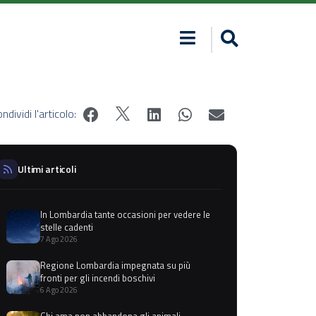
ndividi l'articolo:
Ultimi articoli
In Lombardia tante occasioni per vedere le
stelle cadenti
7 Ago 2026
Regione Lombardia impegnata su più
fronti per gli incendi boschivi
6 Ago 2026
Chi ama non abbandona gli animali,