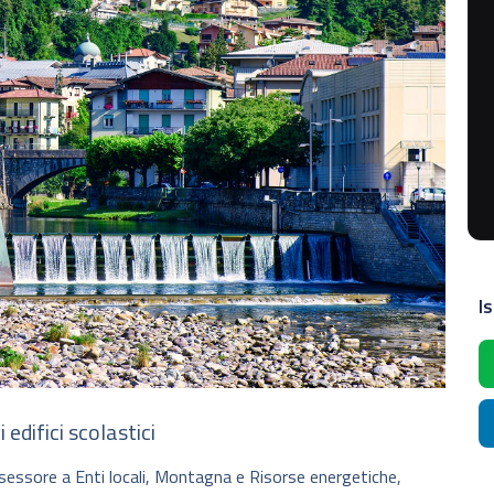
Is
 edifici scolastici
ssessore a Enti locali, Montagna e Risorse energetiche,