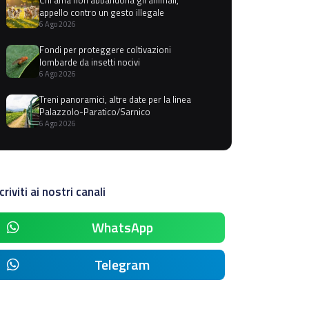
appello contro un gesto illegale
6 Ago 2026
Fondi per proteggere coltivazioni
lombarde da insetti nocivi
6 Ago 2026
Treni panoramici, altre date per la linea
Palazzolo-Paratico/Sarnico
6 Ago 2026
criviti ai nostri canali
WhatsApp
Telegram