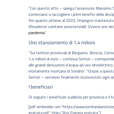
“Con questo atto – spiega l’assessore Massimo Sert
cominciano a raccogliere i primi benefici della discip
Per quanto attiene al 2020, l’impegno mantenuto è 
(Residenze sanitarie assistenziali). Ovvero uno d
pandemia
“.
Uno stanziamento di 1,4 milioni
“Sui territori provinciali di Bergamo, Brescia, C
1,4 milioni di euro – continua Sertori – corrispond
alle grandi derivazioni d’acqua ad uso idroelettrico.
interamente montana di Sondrio”. “Grazie a ques
Sertori – verranno finalmente riconosciute ogni an
I beneficiari
Di seguito i beneficiari suddivisi per provincia e il 
[pdf-embedder url=”https://www.lombardianotiz
gratuita.pdf” title=”Rsa Energia gratuita”]