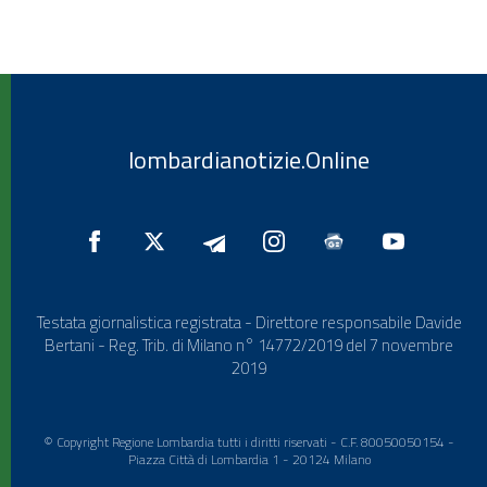
lombardianotizie.Online
Testata giornalistica registrata - Direttore responsabile Davide
Bertani - Reg. Trib. di Milano n° 14772/2019 del 7 novembre
2019
© Copyright Regione Lombardia tutti i diritti riservati - C.F. 80050050154 -
Piazza Città di Lombardia 1 - 20124 Milano