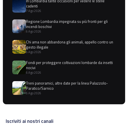
In Lombardia tante occasioni per vedere le stelle
cadenti
7 Ago 2026
Regione Lombardia impegnata su più fronti per gli
incendi boschivi
6 Ago 2026
Chi ama non abbandona gli animali, appello contro un
gesto illegale
6 Ago 2026
Fondi per proteggere coltivazioni lombarde da insetti
nocivi
6 Ago 2026
Treni panoramici, altre date per la linea Palazzolo-
Paratico/Sarnico
6 Ago 2026
Iscriviti ai nostri canali