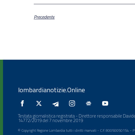
Precedente
lombardianotizie.Online
Testata giornalistica registrata - Direttore responsabile Davide
14772/2019 del 7 novembre 2019
© Copyright Regione Lombardia tutti i diritti riservati - C.F. 80050050154 -