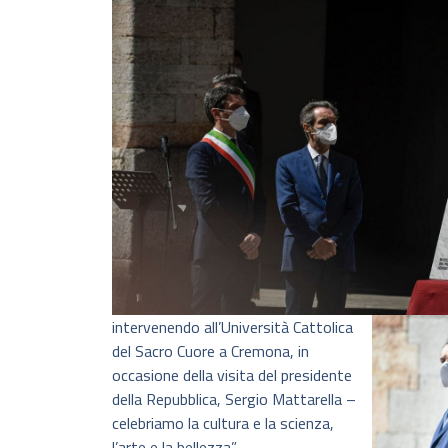
intervenendo all’Università Cattolica
del Sacro Cuore a Cremona, in
occasione della visita del presidente
della Repubblica, Sergio Mattarella –
celebriamo la cultura e la scienza,
l’arte e la bellezza”.