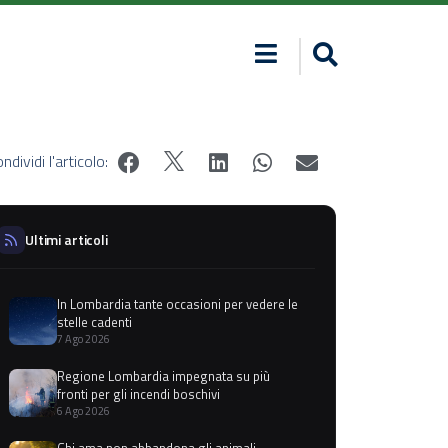
ndividi l'articolo:
Ultimi articoli
In Lombardia tante occasioni per vedere le
stelle cadenti
7 Ago 2026
Regione Lombardia impegnata su più
fronti per gli incendi boschivi
6 Ago 2026
Chi ama non abbandona gli animali,