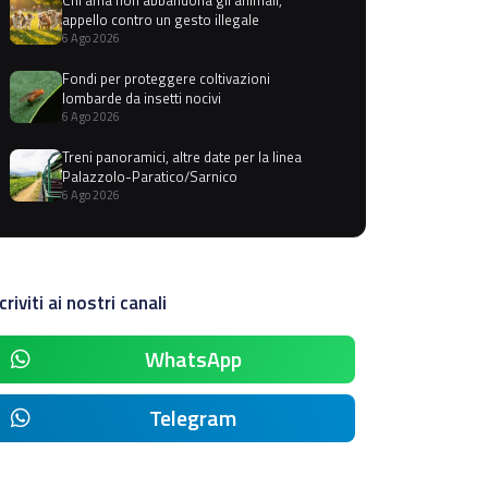
appello contro un gesto illegale
6 Ago 2026
Fondi per proteggere coltivazioni
lombarde da insetti nocivi
6 Ago 2026
Treni panoramici, altre date per la linea
Palazzolo-Paratico/Sarnico
6 Ago 2026
criviti ai nostri canali
WhatsApp
Telegram