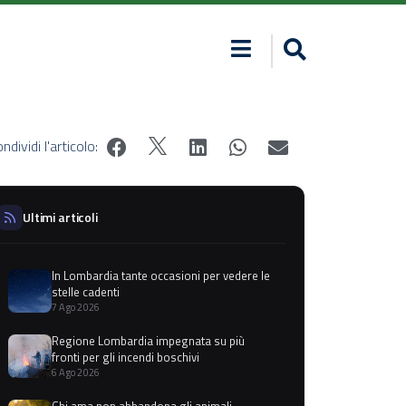
ndividi l'articolo:
Ultimi articoli
In Lombardia tante occasioni per vedere le
stelle cadenti
7 Ago 2026
Regione Lombardia impegnata su più
fronti per gli incendi boschivi
6 Ago 2026
Chi ama non abbandona gli animali,