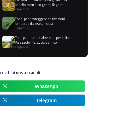
appello contro un gesto illegale
6 Ago 2026
Fondi per proteggere coltivazioni
lombarde da insetti nocivi
6 Ago 2026
Treni panoramici, altre date per la linea
Palazzolo-Paratico/Sarnico
6 Ago 2026
criviti ai nostri canali
WhatsApp
Telegram