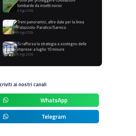
lombarde da insetti nocivi
6 Ago 2026
Treni panoramici, altre date per la linea
Palazzolo-Paratico/Sarnico
6 Ago 2026
Si rafforza la strategia a sostegno delle
imprese: a luglio 10 misure
6 Ago 2026
criviti ai nostri canali
WhatsApp
Telegram