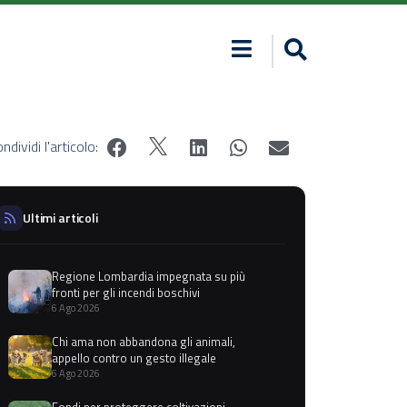
ndividi l'articolo:
Ultimi articoli
Regione Lombardia impegnata su più
fronti per gli incendi boschivi
6 Ago 2026
Chi ama non abbandona gli animali,
appello contro un gesto illegale
6 Ago 2026
Fondi per proteggere coltivazioni