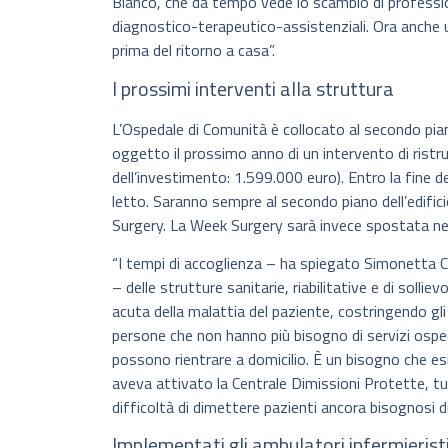
Bianco, che da tempo vede lo scambio di professioni
diagnostico-terapeutico-assistenziali. Ora anche
prima del ritorno a casa”.
I prossimi interventi alla struttura
L’Ospedale di Comunità è collocato al secondo pia
oggetto il prossimo anno di un intervento di ristr
dell’investimento: 1.599.000 euro). Entro la fine d
letto. Saranno sempre al secondo piano dell’edifici
Surgery. La Week Surgery sarà invece spostata nei
“I tempi di accoglienza – ha spiegato Simonetta Ce
– delle strutture sanitarie, riabilitative e di solli
acuta della malattia del paziente, costringendo gli
persone che non hanno più bisogno di servizi osped
possono rientrare a domicilio. È un bisogno che e
aveva attivato la Centrale Dimissioni Protette, tu
difficoltà di dimettere pazienti ancora bisognosi di
Implementati gli ambulatori infermieristi