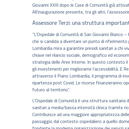
Giovanni XXIII dopo le Case di Comunità già att
All’inaugurazione presente, tra gli altri, l’assesso
Assessore Terzi: una struttura importante
“L’Ospedale di Comunità di San Giovanni Bianco 
che si candida a diventare un punto di riferimento 
Lombardia mira a garantire presidi sanitari a chi vi
chiave nel rilancio sociale, demografico ed economi
strategia delle Aree Interne. In questo contesto il
gli investimenti per migliorarne l’accessibilità. E 
attraverso il Piano Lombardia, il programma di inv
ripartenza post Covid. Le risorse finanzieranno 
futuro al territorio”.
L’Ospedale di Comunità è una struttura sanitaria de
sanitari a media/bassa intensità clinica tramite ri
Contribuisce ad una maggiore appropriatezza delle c
passaggio dal contesto ospedaliero a quello domest
fondante la moderna organizzazione dei servizi sa