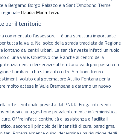
ivate a Bergamo Borgo Palazzo e a Sant’Omobono Terme.
re regionale
Claudia Maria Terzi
.
 per il territorio
– ha commentato l’assessore – è una struttura importante
per tutta la Valle. Nel solco della strada tracciata da Regione
ve lontano dai centri urbani. La sanità riveste infatti un ruolo
co di una valle. Obiettivo che è anche al centro della
 potenziamento dei servizi sul territorio va di pari passo con
Regione Lombardia ha stanziato oltre 5 milioni di euro
estimenti voluto dal governatore Attilio Fontana per la
opere molto attese in Valle Brembana e daranno un nuovo
lla rete territoriale prevista dal PNRR. Eroga interventi
coveri brevi e una gestione prevalentemente infermieristica.
ure. Offre infatti continuità di assistenza e facilita il
ico, secondo il principio dell’intensità di cura, paradigma
nitari. Potenzialmente quindi determina una riduzione degli