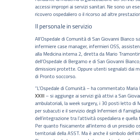
accessi impropri ai servizi sanitari. Ne sono un es
ricovero ospedaliero o il ricorso ad altre prestazion
Il personale in servizio
All’Ospedale di Comunità di San Giovanni Bianco sa
infermiere case manager, infermieri OSS, assistenti 
alla Medicina interna 2, diretta da Mario Tramontini
dell’Ospedale di Bergamo e di San Giovanni Bianco; 
dimissioni protette. Oppure utenti segnalati dai med
di Pronto soccorso.
“L’Ospedale di Comunità – ha commentato Maria Bea
XXIII
– si aggiunge ai servizi già attivi a San Giovan
ambulatoriali, la week surgery, i 30 posti letto di M
per subacuti e il servizio degli Infermieri di famigl
dell’integrazione tra l’attività ospedaliera e quell
Per quanto fisicamente all’interno di un presidio os
territoriali della ASST. Ma è anche il simbolo dell’i