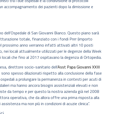
sti tra i due ospedali e la condivisione di protocolli
 un accompagnamento dei pazienti dopo la dimissione e
no dell’Ospedale di San Giovanni Bianco. Questo piano sarà
utturazione totale, finanziato con i fondi Pnrr (importo
el prossimo anno verranno infatti attivati altri 10 posti
o, nei locali attualmente utilizzati per le degenze della Week
 locali che fino al 2017 ospitavano la degenza di Ortopedia.
sa, direttore socio-sanitario dell’
Asst Papa Giovanni XXIII
evo sono spesso dilazionati rispetto alla conclusione della fase
 ospedali a prolungare la permanenza in contesti per acuti di
alieri ma hanno ancora bisogni assistenziali elevati e non
siste da tempo e per questo la nostra azienda già nel 2008
ttora operativa, che da allora offre una prima risposta alla
 assistenza ma non più in condizioni di acuzie clinica”.
ci