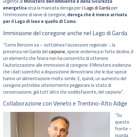
urgente al
Ministero dell’Ambiente e della Sicurezza
energetica
circa la mancata deroga per il
Lago di Garda
per
l’immissione di larve di coregone,
deroga che è invece arrivata
per il Lago di Iseo e quello di Como
.
Immissione del coregone anche nel Lago di Garda
“Come Benzoni sa – sottolinea l’assessore regionale -, la
presenza nel Garda del
carpione
, specie endemica in forte declino, è
un elemento che finora non ha consentito di ottenere
l’autorizzazione alle immissioni di coregone. Il Ministero evidenzia
che i dati scientifici a disposizione dimostrano che le due specie
hanno un’alimentazione molto simile. E, quindi, un aumento del
coregone potrebbe ulteriormente peggiorare lo stato di
conservazione, già tutt’altro che soddisfacente, del carpione”.
Collaborazione con Veneto e Trentino-Alto Adige
“Su
questo
fronte –
ricorda