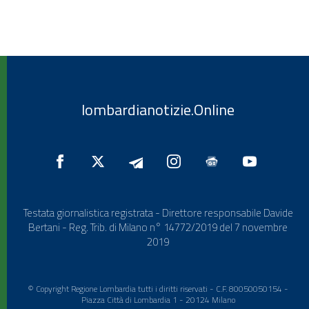
lombardianotizie.Online
Testata giornalistica registrata - Direttore responsabile Davide
Bertani - Reg. Trib. di Milano n° 14772/2019 del 7 novembre
2019
© Copyright Regione Lombardia tutti i diritti riservati - C.F. 80050050154 -
Piazza Città di Lombardia 1 - 20124 Milano