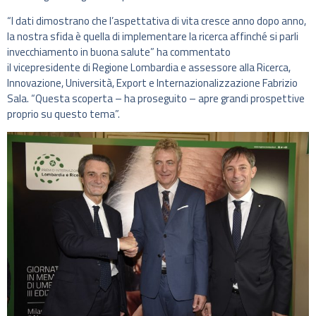
“I dati dimostrano che l’aspettativa di vita cresce anno dopo anno,
la nostra sfida è quella di implementare la ricerca affinché si parli
invecchiamento in buona salute” ha commentato
il vicepresidente di Regione Lombardia e assessore alla Ricerca,
Innovazione, Università, Export e Internazionalizzazione Fabrizio
Sala. “Questa scoperta – ha proseguito – apre grandi prospettive
proprio su questo tema”.