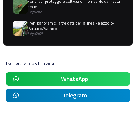
Fondi per proteggere coltivazioni lombarde da insetti
nocivi
6 Ago 2026
Treni panoramici, altre date per la linea Palazzolo-
Paratico/Sarnico
6 Ago 2026
Iscriviti ai nostri canali
WhatsApp
Telegram