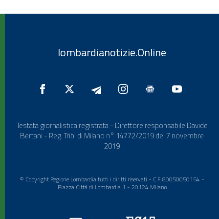
lombardianotizie.Online
Testata giornalistica registrata - Direttore responsabile Davide
Bertani - Reg. Trib. di Milano n° 14772/2019 del 7 novembre
2019
© Copyright Regione Lombardia tutti i diritti riservati - C.F. 80050050154 -
Piazza Città di Lombardia 1 - 20124 Milano