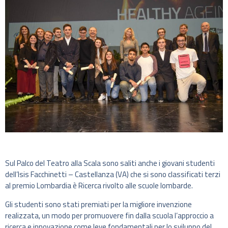
Sul Palco del Teatro alla Scala sono saliti anche i giovani studenti
dell’Isis Facchinetti – Castellanza (VA) che si sono classificati terzi
al premio Lombardia è Ricerca rivolto alle scuole lombarde.
Gli studenti sono stati premiati per la migliore invenzione
realizzata, un modo per promuovere fin dalla scuola l’approccio a
ricerca e innovazione come leve fondamentali per lo sviluppo del