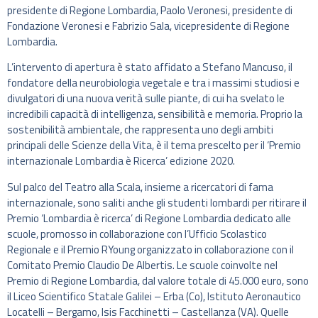
presidente di Regione Lombardia, Paolo Veronesi, presidente di
Fondazione Veronesi e Fabrizio Sala, vicepresidente di Regione
Lombardia.
L’intervento di apertura è stato affidato a Stefano Mancuso, il
fondatore della neurobiologia vegetale e tra i massimi studiosi e
divulgatori di una nuova verità sulle piante, di cui ha svelato le
incredibili capacità di intelligenza, sensibilità e memoria. Proprio la
sostenibilità ambientale, che rappresenta uno degli ambiti
principali delle Scienze della Vita, è il tema prescelto per il ‘Premio
internazionale Lombardia è Ricerca’ edizione 2020.
Sul palco del Teatro alla Scala, insieme a ricercatori di fama
internazionale, sono saliti anche gli studenti lombardi per ritirare il
Premio ‘Lombardia è ricerca’ di Regione Lombardia dedicato alle
scuole, promosso in collaborazione con l’Ufficio Scolastico
Regionale e il Premio RYoung organizzato in collaborazione con il
Comitato Premio Claudio De Albertis. Le scuole coinvolte nel
Premio di Regione Lombardia, dal valore totale di 45.000 euro, sono
il Liceo Scientifico Statale Galilei – Erba (Co), Istituto Aeronautico
Locatelli – Bergamo, Isis Facchinetti – Castellanza (VA). Quelle