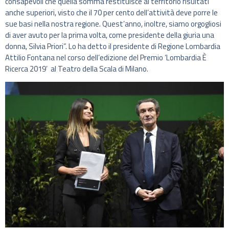
consapevoli che quella somma restituisce al territorio risultati
anche superiori, visto che il 70 per cento dell’attività deve porre le
sue basi nella nostra regione. Quest’anno, inoltre, siamo orgogliosi
di aver avuto per la prima volta, come presidente della giuria una
donna, Silvia Priori”. Lo ha detto il presidente di Regione Lombardia
Attilio Fontana nel corso dell’edizione del Premio ‘Lombardia È
Ricerca 2019’ al Teatro della Scala di Milano.