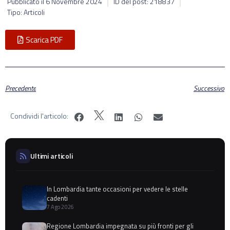
Pubblicato il
6 Novembre 2024
ID del post: 218837
Tipo: Articoli
Scarica PDF
Precedente
Successivo
Condividi l'articolo:
Ultimi articoli
In Lombardia tante occasioni per vedere le stelle
cadenti
7 Ago 2026
Regione Lombardia impegnata su più fronti per gli