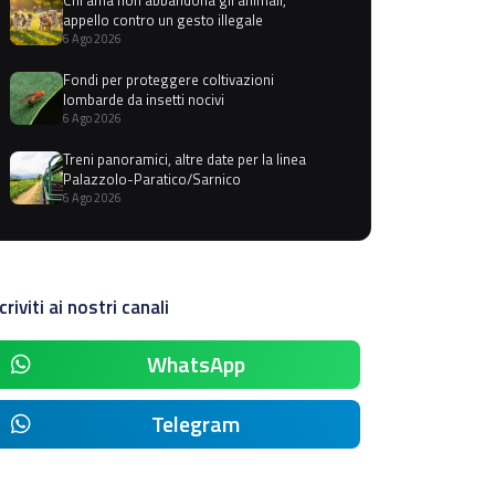
appello contro un gesto illegale
6 Ago 2026
Fondi per proteggere coltivazioni
lombarde da insetti nocivi
6 Ago 2026
Treni panoramici, altre date per la linea
Palazzolo-Paratico/Sarnico
6 Ago 2026
criviti ai nostri canali
WhatsApp
Telegram