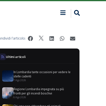
ndividi l'articolo:
Ultimi articoli
In Lombardia tante occasioni per vedere le
stelle cadenti
7 Ago 2026
Regione Lombardia impegnata su più
fronti per gli incendi boschivi
6 Ago 2026
Chi ama non abbandona gli animali,