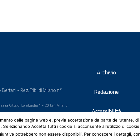
Archivio
 Bertani - Reg. Trib. di Milano n°
Redazione
 Piazza Città di Lombardia 1 - 20124 Milano
Accessibilità
mento delle pagine web e, previa accettazione da parte dell’utente, di 
e. Selezionando Accetta tutti i cookie si acconsente all’utilizzo di cookie
iuntive potrebbero non essere disponibili. Per conoscere i dettagli, co