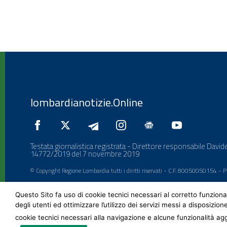
lombardianotizie.Online
Testata giornalistica registrata - Direttore responsabile Davide
14772/2019 del 7 novembre 2019
© Copyright Regione Lombardia tutti i diritti riservati - C.F. 80050050154 -
Questo Sito fa uso di cookie tecnici necessari al corretto funziona
degli utenti ed ottimizzare l’utilizzo dei servizi messi a disposizion
cookie tecnici necessari alla navigazione e alcune funzionalità agg