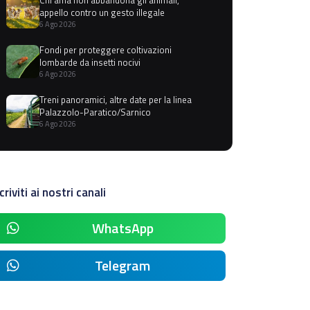
appello contro un gesto illegale
6 Ago 2026
Fondi per proteggere coltivazioni
lombarde da insetti nocivi
6 Ago 2026
Treni panoramici, altre date per la linea
Palazzolo-Paratico/Sarnico
6 Ago 2026
criviti ai nostri canali
WhatsApp
Telegram