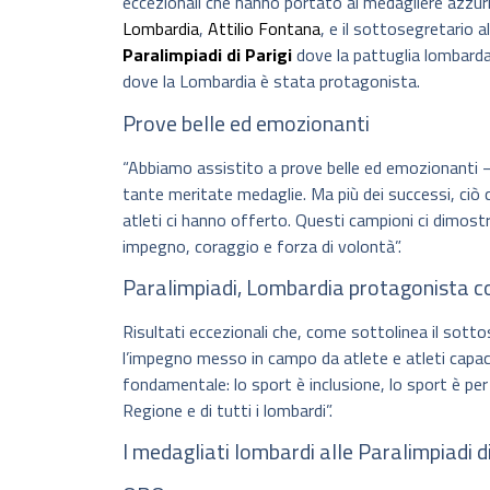
eccezionali che hanno portato al medagliere azzurr
Lombardia
,
Attilio Fontana
, e il sottosegretario a
Paralimpiadi di Parigi
dove la pattuglia lombard
dove la Lombardia è stata protagonista.
Prove belle ed emozionanti
“Abbiamo assistito a prove belle ed emozionanti – 
tante meritate medaglie. Ma più dei successi, ciò c
atleti ci hanno offerto. Questi campioni ci dimos
impegno, coraggio e forza di volontà”.
Paralimpiadi, Lombardia protagonista con
Risultati eccezionali che, come sottolinea il sott
l’impegno messo in campo da atlete e atleti capa
fondamentale: lo sport è inclusione, lo sport è per 
Regione e di tutti i lombardi”.
I medagliati lombardi alle Paralimpiadi d