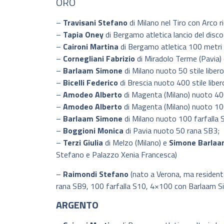
ORO
–
Travisani Stefano
di Milano nel Tiro con Arco r
–
Tapia Oney
di Bergamo atletica lancio del disc
–
Caironi Martina
di Bergamo atletica 100 metri
–
Cornegliani Fabrizio
di Miradolo Terme (Pavia) 
–
Barlaam Simone
di Milano nuoto 50 stile libero
–
Bicelli Federico
di Brescia nuoto 400 stile liber
–
Amodeo Alberto
di Magenta (Milano) nuoto 400 
–
Amodeo Alberto
di Magenta (Milano) nuoto 100
–
Barlaam Simone
di Milano nuoto 100 farfalla 
–
Boggioni Monica
di Pavia nuoto 50 rana SB3;
–
Terzi Giulia
di Melzo (Milano) e
Simone Barla
Stefano e Palazzo Xenia Francesca)
–
Raimondi Stefano
(nato a Verona, ma residente
rana SB9, 100 farfalla S10, 4×100 con Barlaam Si
ARGENTO