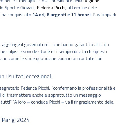
o ben 31 medaglie”. Così il presidente della
Regione
llo Sport e Giovani,
Federica Picchi
, al termine delle
a ha conquistato
14 ori, 6 argenti e 11 bronzi
. Paralimpiadi
aggiunge il governatore – che hanno garantito all’Italia
he colpisce sono le storie e l’esempio di vita che questi
trano come le sfide quotidiane vadano affrontate con
 risultati eccezionali
osegretario Federica Picchi, “confermano la professionalità e
ci di trasmettere anche e soprattutto un messaggio
tutti”. “A loro – conclude Picchi – va il ringraziamento della
i Parigi 2024