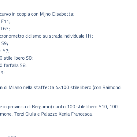
icurvo in coppia con Mijno Elisabetta;
o F11;
 T63;
cronometro ciclismo su strada individuale H1;
 S9;
o S7;
stile libero S8;
 farfalla S8;
S9;
am
di Milano nella staffetta 4×100 stile libero (con Raimondi
 in provincia di Bergamo) nuoto 100 stile libero S10, 100
mone, Terzi Giulia e Palazzo Xenia Francesca.