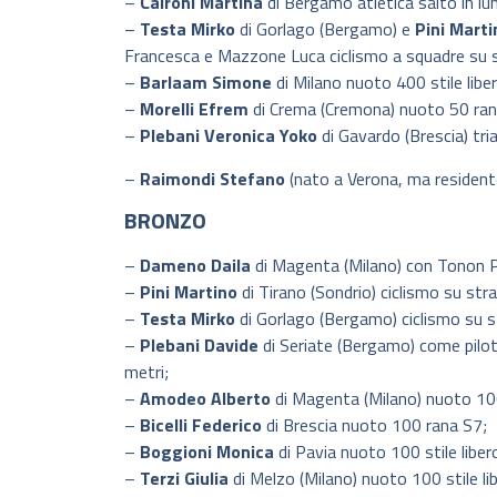
–
Caironi Martina
di Bergamo atletica salto in l
–
Testa Mirko
di Gorlago (Bergamo) e
Pini Marti
Francesca e Mazzone Luca ciclismo a squadre su
–
Barlaam Simone
di Milano nuoto 400 stile libe
–
Morelli Efrem
di Crema (Cremona) nuoto 50 ra
–
Plebani Veronica Yoko
di Gavardo (Brescia) tr
–
Raimondi Stefano
(nato a Verona, ma resident
BRONZO
–
Dameno Daila
di Magenta (Milano) con Tonon Pa
–
Pini Martino
di Tirano (Sondrio) ciclismo su st
–
Testa Mirko
di Gorlago (Bergamo) ciclismo su 
–
Plebani Davide
di Seriate (Bergamo) come pilo
metri;
–
Amodeo Alberto
di Magenta (Milano) nuoto 100 
–
Bicelli Federico
di Brescia nuoto 100 rana S7;
–
Boggioni Monica
di Pavia nuoto 100 stile liber
–
Terzi Giulia
di Melzo (Milano) nuoto 100 stile li