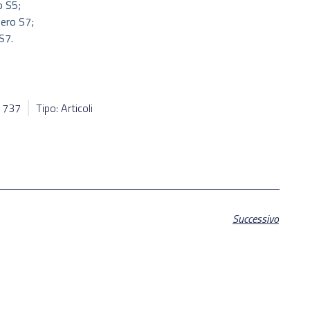
o S5;
bero S7;
S7.
11737
Tipo: Articoli
Successivo