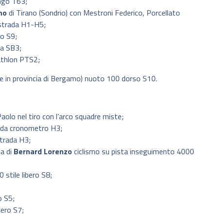
ungo T63;
no
di Tirano (Sondrio) con Mestroni Federico, Porcellato
 strada H1-H5;
ro S9;
na SB3;
iathlon PTS2;
e in provincia di Bergamo) nuoto 100 dorso S10.
olo nel tiro con l’arco squadre miste;
rada cronometro H3;
strada H3;
ta di
Bernard Lorenzo
ciclismo su pista inseguimento 4000
stile libero S8;
o S5;
bero S7;