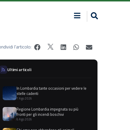
ndividi l'articolo:
Ultimi articoli
In Lombardia tante occasioni per vedere le
stelle cadenti
7 Ago 2026
Regione Lombardia impegnata su più
fronti per gli incendi boschivi
6 Ago 2026
Chi ama non abbandona gli animali,