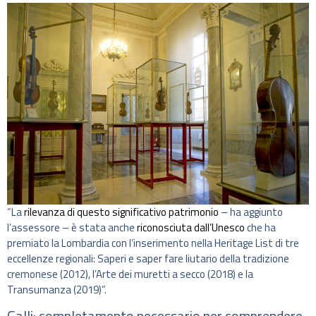
“La
rilevanza di questo significativo patrimonio
– ha aggiunto
l’assessore – è stata anche
riconosciuta dall’Unesco
che ha
premiato la Lombardia con l’inserimento nella Heritage List di tre
eccellenze regionali: Saperi e saper fare liutario della tradizione
cremonese (2012), l’Arte dei muretti a secco (2018) e la
Transumanza (2019)”.
Galli: completamento necessario per comprendere