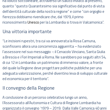
ha voluto sottolineare, attraverso un saluto inviato ai presenti,
quanto “questo Quarantesimo sia significativo dal punto di vista
dell’identità culturale della nostra regione” e come “con orgoglio e
fierezza dobbiamo rivendicare che, dal 1979, il primo
riconoscimento
Unesco
per la Lombardia si trova in Valcamonica”.
Una vittoria importante
“Le incisioni rupestri, tra cui va annoverata la Rosa Camuna,
sconfissero allora una concorrenza agguerrita – ha evidenziato
l’assessore nel suo messaggio -: il Cenacolo Vinciano, Santa Giulia
a Brescia e i Fori Imperiali a Roma. Ne sarebbero poi seguiti altri 54,
di cui 12 in Lombardia: un patrimonio di immenso valore, a fronte
del quale la Regione deve progettare politiche pubbliche per una
adeguata valorizzazione, perché diventino leva di sviluppo culturale
ed economica per il territorio”.
Il convegno della Regione
A conclusione di un percorso celebrativo lungo un anno,
l’Assessorato all’Autonomia e Cultura di Regione Lombardia ha
organizzato il convegno ‘1979 – 2019. Dalla Valle Camonica 40 anni