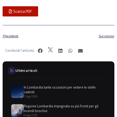
Scarica PDF
Precedente
Successivo
Condividi l'articolo:
Ultimi articoli
In Lombardia tante occasioni per vedere le stelle
cadenti
7 Ago 2026
Regione Lombardia impegnata su più fronti per gli
incendi boschivi
6 Ago 2026