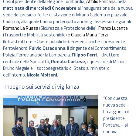
Così il presidente della Regione Lombardia,
Attilio Fontana
, nella
mattinata di mercoledì 6 novembre
all’inaugurazione della nuova
sede del presidio Polfer di stazione di Milano Cadorna in piazzale
Cadorna, alla quale hanno partecipato anche gli assessori regionali
Romano La Russa
(Sicurezza e Protezione civile),
Franco Lucente
(Trasporti e Mobilità sostenibile) e
Claudia Maria Terzi
(Infrastrutture e Opere pubbliche). Presenti anche il presidente
Ferrovienord,
Fulvio Caradonna
, il dirigente del Compartimento
Polizia Ferroviaria per la Lombardia,
Filippo Ferri
, il direttore
centrale delle Specialità,
Renato Cortese
, il questore di Milano,
Bruno Megale e il sottosegretario di Stato al ministero
dell’Interno,
Nicola Molteni
.
Impegno sui servizi di vigilanza
“Con questa
nuova sede –
ha aggiunto il
presidente
Fontana – si
rinnova