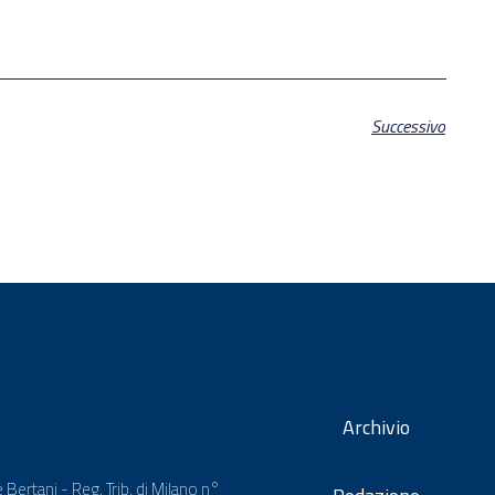
Successivo
Archivio
 Bertani - Reg. Trib. di Milano n°