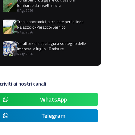
lombarde da insetti nocivi
6 Ago 2026
Treni panoramici, altre date per la linea
Palazzolo-Paratico/Sarnico
6 Ago 2026
Si rafforza la strategia a sostegno delle
imprese: a luglio 10 misure
6 Ago 2026
criviti ai nostri canali
WhatsApp
Telegram