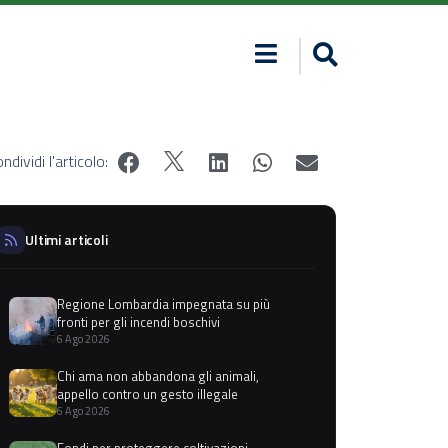
ndividi l'articolo:
Ultimi articoli
Regione Lombardia impegnata su più
fronti per gli incendi boschivi
6 Ago 2026
Chi ama non abbandona gli animali,
appello contro un gesto illegale
6 Ago 2026
Fondi per proteggere coltivazioni