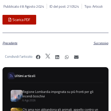
Pubblicato il
8 Agosto 2024
ID del post: 210524
Tipo: Articoli
Scarica PDF
Precedente
Successivo
Condividi l'articolo:
Ultimi articoli
Regione Lombardia impegnata su più fronti per gli
incendi boschivi
6 Ago 2026
Chi ama non abbandona gli animali, appello contro un